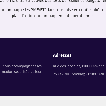
adre TIC ultra-strict avec des tests de résilience obligatoire
compagne les PME/ETI dans leur mise en conformité : diag
plan d'action, accompagnement opérationnel.
Adresses
ng, nous accompagnons les
Rue des Jacobins, 80000 Amiens
rmation sécurisée de leur
758 av. du Tremblay, 60100 Creil