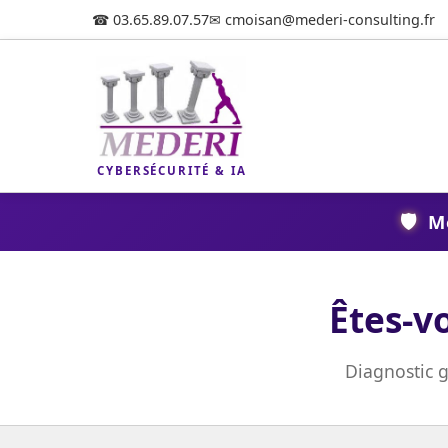
☎ 03.65.89.07.57
✉ cmoisan@mederi-consulting.fr
CYBERSÉCURITÉ & IA
🛡️
Me
Êtes-v
Diagnostic g